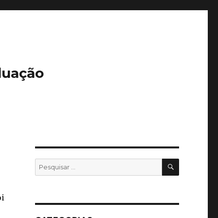
duação
PESQUISA
Pesquisar
por:
oi