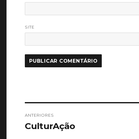
SITE
Navegação
ANTERIORES
de
CulturAção
Post
anterior:
Post