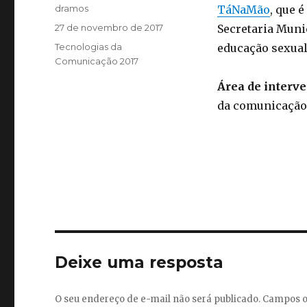
Autor
dramos
TáNaMão
, que 
Publicado
27 de novembro de 2017
Secretaria Munic
em
Categorias
Tecnologias da
educação sexual
Comunicação 2017
Área de interv
da comunicação
Deixe uma resposta
O seu endereço de e-mail não será publicado.
Campos o